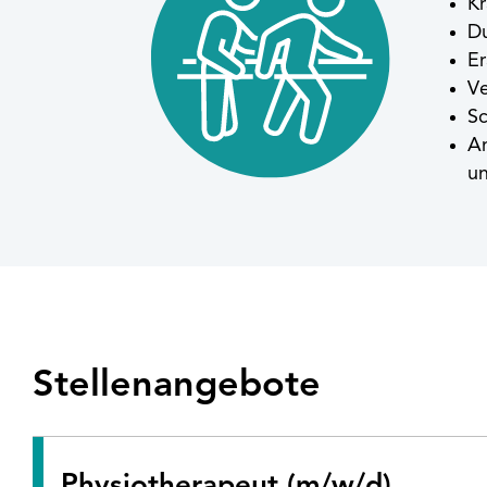
Kr
Du
Er
Ve
Sc
An
un
Stellenangebote
Physiotherapeut (m/w/d)