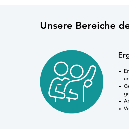
Unsere Bereiche de
Er
Er
un
Ge
g
An
Ve