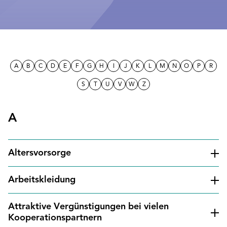
A
B
C
D
E
F
G
H
I
J
K
L
M
N
O
P
R
S
T
U
V
W
Z
A
Altersvorsorge
Arbeitskleidung
Attraktive Vergünstigungen bei vielen
Kooperationspartnern